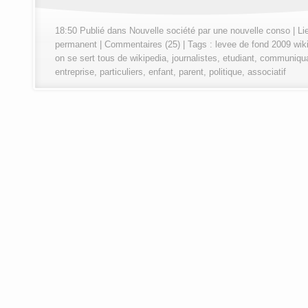
18:50 Publié dans
Nouvelle société par une nouvelle conso
|
Li
permanent
|
Commentaires (25)
| Tags :
levee de fond 2009 wik
on se sert tous de wikipedia
,
journalistes
,
etudiant
,
communiqu
entreprise
,
particuliers
,
enfant
,
parent
,
politique
,
associatif