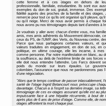
cette femme et à ces otages en dehors de leu
professionnalle, familiale, estudiantine. Ils sont eux aus
exemples du don de soi, gratuit, immense. Des exemp
fidélité auprès des proches de la famille et des otages. 
remercie pour tout ce qu'ils ont organisé qu'il pleuve, qu'i
ou qu'il neige. Merci de nous avoir permis à chaque fo
nous avons pu nos témoignages depuis tant d'années à In
Je voudrais y aller avec chacun d'entre vous, ma famill
amis, mes amis adhérents du Mouvement démocrate, cel
ceux du PS, de l'UMP, des Verts, du Nouveau centre, des 
Parce que nous partageons certaines valeurs, et q
valeurs traduites en engagement, en don de soi, en 
politique, en ultime courage, elle les incarne, à mes
comme personne. Par notre manifestation en blanc, au d
la souffrance, au delà de l'extrême limite de ses forces vi
elle doit nous entendre l'attendre. Les Farcs doivent sen
poids du monde sur leurs épaules. Le gouvern
colombien, l'assurance que nous ne pardonnerons pas l
d'une négociation.
"Alors que le temps continue de passer inlassablement, l’é
santé de l’otage Ingrid Betancourt nous préoccupe chaqu
davantage. Chacun a à l’esprit sa dernière image, sa lettre
témoignage de ces ex-otages assurant qu’elle est au plu
impuissante face à une hépatite récurrente, à bout de 
après plus de 6 ans de prise d’otage. Comme elle, de no
otages affrontent la mort chaque jour.