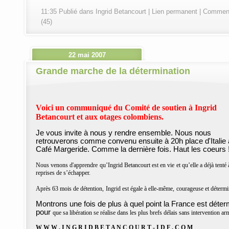
11:35 Publié dans
Ingrid Betancourt
|
Lien permanent
|
Comment
(45)
22 mai 2007
Grande marche de la détermination
Voici un communiqué du Comité de soutien à Ingrid
Betancourt et aux otages colombiens.
Je vous invite à nous y rendre ensemble. Nous nous
retrouverons comme convenu ensuite à 20h place d'Italie
Café Margeride. Comme la dernière fois. Haut les coeurs 
Nous venons d'apprendre
qu’Ingrid Betancourt est en vie
et qu’elle a déjà tenté
reprises de s’échapper.
Après 63 mois de détention,
Ingrid est égale à elle-même,
courageuse et détermi
Montrons une fois de plus
à quel point la France
est déter
pour
que sa libération se réalise
dans les plus brefs délais
sans intervention ar
W W W . I N G R I D B E T A N C O U R T - I D F . C O M