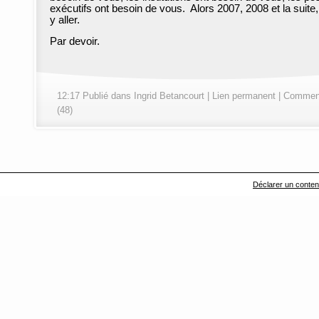
exécutifs ont besoin de vous. Alors 2007, 2008 et la suite, i
y aller.
Par devoir.
12:17 Publié dans
Ingrid Betancourt
|
Lien permanent
|
Comment
(48)
Déclarer un contenu 