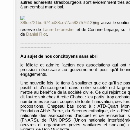
autres adhérents strasbourgeois sont évidemment très a
à un combat municipal.
Voir aussi le soutie
réserve de
Laure Leforestier
et de Corinne Lepage, sur l
de
Daniel Riot
.
---------------------------------------------------------------------------
---------------------
Au sujet de nos concitoyens sans abri
je félicite et admire l'action des associations qui ont 
pression nécessaire au gouvernement pour qu'il tien
engagements.
Une nouvelle fois, je tiens à souligner que ce qu'il se pa
positif et d'encourgeant dans notre société est large
mettre au bénéfice de la société civile. Ce qui rejoint ce q
dit l'autre soir chez Alrette Chabot : les partis, trop archaï
nombrilistes se sont coupés de toute l'innovation, des for
propositions. Chapeau bas donc à : ATD-Quart Mond
Fondation Abbé-Pierre, du Secours catholique, de la Fédé
nationale des associations d'accueil et de réinsertion s
(FNARS), de l'UNIOPSS (Union nationale interfédéra
oeuvres et organismes privés sanitaires et sociaux) 
Enfants de Don Quichotte.