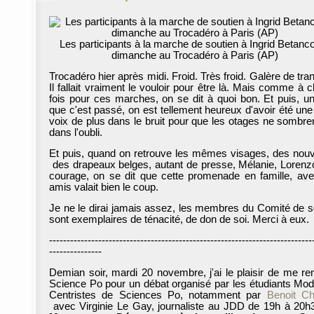
Les participants à la marche de soutien à Ingrid Betanco
dimanche au Trocadéro à Paris (AP)
Trocadéro hier après midi. Froid. Très froid. Galère de tra
Il fallait vraiment le vouloir pour être là. Mais comme à 
fois pour ces marches, on se dit à quoi bon. Et puis, un
que c'est passé, on est tellement heureux d'avoir été une 
voix de plus dans le bruit pour que les otages ne sombre
dans l'oubli.
Et puis, quand on retrouve les mêmes visages, des nou
des drapeaux belges, autant de presse, Mélanie, Lorenzo
courage, on se dit que cette promenade en famille, av
amis valait bien le coup.
Je ne le dirai jamais assez, les membres du Comité de s
sont exemplaires de ténacité, de don de soi. Merci à eux.
---------------------------------------------------------------------------
---------------
Demian soir, mardi 20 novembre, j'ai le plaisir de me re
Science Po pour un débat organisé par les étudiants Mo
Centristes de Sciences Po, notamment par
Benoit Ch
avec Virginie Le Gay, journaliste au JDD de 19h à 20h