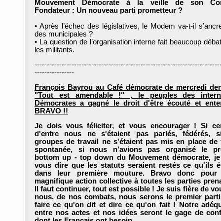
Mouvement Démocrate à la veille de son Co
Fondateur : Un nouveau parti prometteur ?
• Après l’échec des législatives, le Modem va-t-il s’ancre
des municipales ?
• La question de l’organisation interne fait beaucoup déba
les militants.
---------------------------------------------------------------------------
----------------
François Bayrou au Café démocrate de mercredi der
"Tout est amendable !" , le peuples des intern
Démocrates a gagné le droit d'être écouté et ente
BRAVO !!
Je dois vous féliciter, et vous encourager ! Si ce
d'entre nous ne s'étaient pas parlés, fédérés, s
groupes de travail ne s'étaient pas mis en place de
spontanée, si nous n'avions pas organisé le pr
bottom up - top down du Mouvement démocrate, je
vous dire que les statuts seraient restés ce qu'ils é
dans leur première mouture. Bravo donc pour 
magnifique action collective à toutes les parties pren
Il faut continuer, tout est possible ! Je suis fière de vo
nous, de nos combats, nous serons le premier parti
faire ce qu'on dit et dire ce qu'on fait ! Notre adéq
entre nos actes et nos idées seront le gage de con
dont les Français ont besoin.