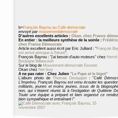
b>
François Bayrou au Café democrate
envoyé par
mouvementdemocrate
D'autres excellents articles :
Okan, chez France démo
En entier : la meilleure synthèse de la soirée :
Frédéri
chez France Démocrate
Article excellent aussi écrit par Eric Julliard : "
François Ba
est arrivé presque à l'heure
".
François Bayrou : "j'ai besoin d'auto moteurs" chez
Hervé
Boulogne Billancourt
Sur le blog de
Mouvement démocrate Essone
Okan chez
Net Issy
A ne pas rater : Chez Julien
"Le Pape et le bigot"
L'album photo de
Thomas Deslypper
: "
Café Démocr
L'Imprévu. François Bayrou est venu écouter les questio
militants, jeunes et moins jeunes, issus de la blogosph
non, qui s'étaient réunis là à l'instigation de Quitterie D
Toute une équipe a préparé et bien organisé ce rende
bien sympathique et entraînant !"