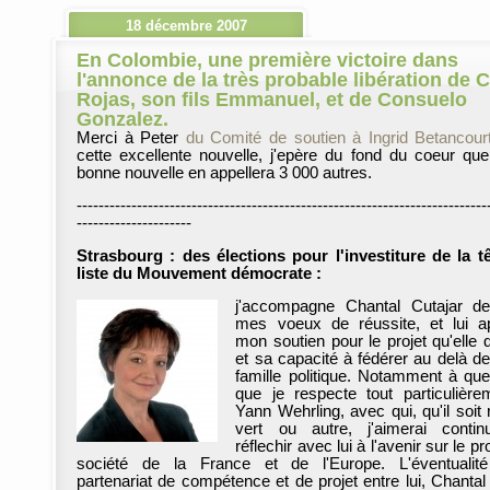
18 décembre 2007
En Colombie, une première victoire dans
l'annonce de la très probable libération de C
Rojas, son fils Emmanuel, et de Consuelo
Gonzalez.
Merci à Peter
du Comité de soutien à Ingrid Betancour
cette excellente nouvelle, j'epère du fond du coeur que
bonne nouvelle en appellera 3 000 autres.
---------------------------------------------------------------------------
---------------------
Strasbourg : des élections pour l'investiture de la t
liste du Mouvement démocrate :
j'accompagne Chantal Cutajar d
mes voeux de réussite, et lui a
mon soutien pour le projet qu'elle 
et sa capacité à fédérer au delà de
famille politique. Notamment à que
que je respecte tout particulière
Yann Wehrling, avec qui, qu'il soit 
vert ou autre, j'aimerai conti
réflechir avec lui à l'avenir sur le pr
société de la France et de l'Europe. L'éventualit
partenariat de compétence et de projet entre lui, Chantal 