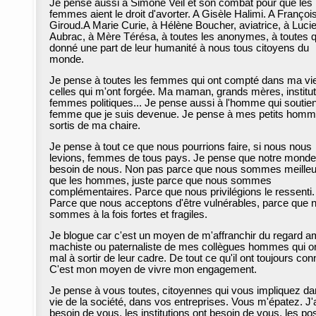
Je pense aussi à Simone Veil et son combat pour que les
femmes aient le droit d'avorter. A Gisèle Halimi. A Françoi
Giroud.A Marie Curie, à Hélène Boucher, aviatrice, à Luci
Aubrac, à Mère Térésa, à toutes les anonymes, à toutes q
donné une part de leur humanité à nous tous citoyens du
monde.
Je pense à toutes les femmes qui ont compté dans ma vie
celles qui m'ont forgée. Ma maman, grands mères, institut
femmes politiques... Je pense aussi à l'homme qui soutien
femme que je suis devenue. Je pense à mes petits hom
sortis de ma chaire.
Je pense à tout ce que nous pourrions faire, si nous nous
levions, femmes de tous pays. Je pense que notre monde
besoin de nous. Non pas parce que nous sommes meille
que les hommes, juste parce que nous sommes
complémentaires. Parce que nous privilégions le ressenti.
Parce que nous acceptons d'être vulnérables, parce que 
sommes à la fois fortes et fragiles.
Je blogue car c'est un moyen de m'affranchir du regard 
machiste ou paternaliste de mes collègues hommes qui o
mal à sortir de leur cadre. De tout ce qu'il ont toujours con
C'est mon moyen de vivre mon engagement.
Je pense à vous toutes, citoyennes qui vous impliquez da
vie de la société, dans vos entreprises. Vous m'épatez. J'
besoin de vous, les institutions ont besoin de vous, les po