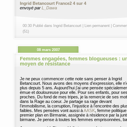
Ingrid Betancourt France2 4 sur 4
envoyé par
L_Dawa
00:30 Publié dans
Ingrid Betancourt
|
Lien permanent
|
Comment
(51)
08 mars 2007
Femmes engagées, femmes blogueuses : u
moyen de résistance
Je ne peux commencer cette note sans penser à Ingrid
Betancourt. Nous avons des moyens d'expression, elle n'
plus depuis 5 ans. Aujourd'hui j'ai une pensée spécialeme
émue et douloureuse pour elle. Pour ses enfants, pour se
proches. Du fond de mes tripes, je la remercie de ses mo
dans la Rage au coeur. Je partage sa rage devant
l'immobilisme, la corruption, l'injustice à l'encontre des plu
faibles. Mes pensées vont aussi à
AASK
, femme politique
premier plan en Birmanie, assignée à résidence par la jun
birmane. Je pense à toutes les femmes emprisonnées, ba