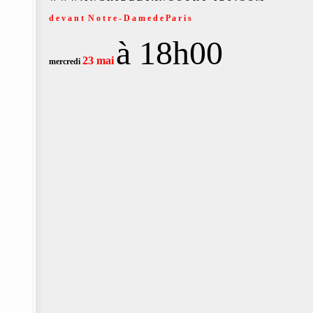
d e v a n t N o t r e - D a m e d e P a r i s
à 18h00
23 mai
mercredi