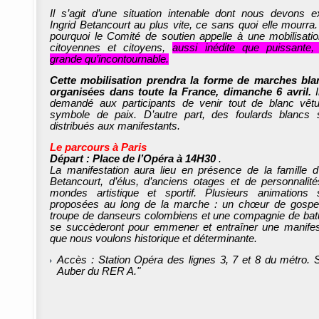
Il s’agit d’une situation intenable dont nous devons ex
Ingrid Betancourt au plus vite, ce sans quoi elle mourra.
pourquoi le Comité de soutien appelle à une mobilisati
citoyennes et citoyens,
aussi inédite que puissante,
grande qu’incontournable.
Cette mobilisation prendra la forme de marches bl
organisées dans toute la France, dimanche 6 avril.
I
demandé aux participants de venir tout de blanc vêt
symbole de paix. D’autre part, des foulards blancs 
distribués aux manifestants.
Le parcours à Paris
Départ : Place de l’Opéra à 14H30
.
La manifestation aura lieu en présence de la famille d’
Betancourt, d’élus, d’anciens otages et de personnalit
mondes artistique et sportif. Plusieurs animations 
proposées au long de la marche : un chœur de gospe
troupe de danseurs colombiens et une compagnie de ba
se succèderont pour emmener et entraîner une manifes
que nous voulons historique et déterminante.
Accès : Station Opéra des lignes 3, 7 et 8 du métro. S
Auber du RER A."