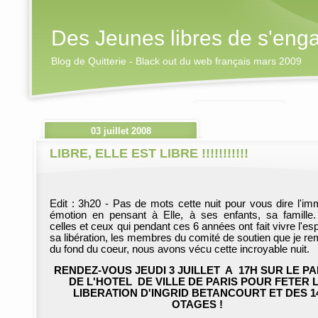
Des Jeunes libres de s'eng
Blog de Quitterie - Black out du web français mars 2009
03 juillet 2008
LIBRE, ELLE EST LIBRE !!!!!!!!!!!
Edit : 3h20 - Pas de mots cette nuit pour vous dire l'i
émotion en pensant à Elle, à ses enfants, sa famille
celles et ceux qui pendant ces 6 années ont fait vivre l'es
sa libération, les membres du comité de soutien que je re
du fond du coeur, nous avons vécu cette incroyable nuit.
RENDEZ-VOUS JEUDI 3 JUILLET A 17H SUR LE PA
DE L'HOTEL DE VILLE DE PARIS POUR FETER 
LIBERATION D'INGRID BETANCOURT ET DES 1
OTAGES !