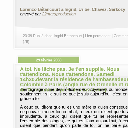
Lorenzo Bétancourt à Ingrid, Uribe, Chavez, Sarkozy
envoyé par
22marsproduction
20:39 Publié dans
Ingrid Betancourt
|
Lien permanent
|
Comment
(79)
29 février 2008
A toi. Ne lâche pas. Je t'en supplie. Nous
t'attendions. Nous t'attendons. Samedi
14h30.devant la résidence de l’ambassadeu
Colombie à Paris (angle rue de Grenelle et r
de Constantine, près des Invalides).
Témoignage d'une des millionèmes citoyennes du monde 
soutiennent : si je suis ce que je suis aujourd'hui, c'est en
grâce à toi.
A ceux qui diront que tu es une mère et qu'en conséque
ne pouvais mener ton combat, à ceux qui disent que tu 
imprudente, à ceux qui disent que tu ne représent
l'ensemble des otages, ce qui est faux aujourd'hui, à ce
disent que pendant qu'on parle de toi, on ne parle p