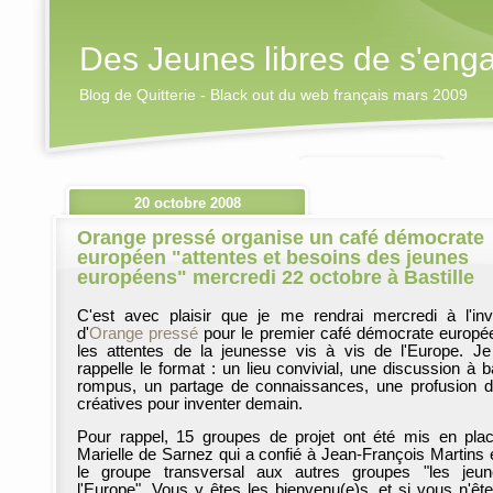
Des Jeunes libres de s'eng
Blog de Quitterie - Black out du web français mars 2009
20 octobre 2008
Orange pressé organise un café démocrate
européen "attentes et besoins des jeunes
européens" mercredi 22 octobre à Bastille
C'est avec plaisir que je me rendrai mercredi à l'invi
d'
Orange pressé
pour le premier café démocrate europé
les attentes de la jeunesse vis à vis de l'Europe. J
rappelle le format : un lieu convivial, une discussion à b
rompus, un partage de connaissances, une profusion d
créatives pour inventer demain.
Pour rappel, 15 groupes de projet ont été mis en pla
Marielle de Sarnez qui a confié à Jean-François Martins 
le groupe transversal aux autres groupes "les jeu
l'Europe". Vous y êtes les bienvenu(e)s, et si vous n'êt