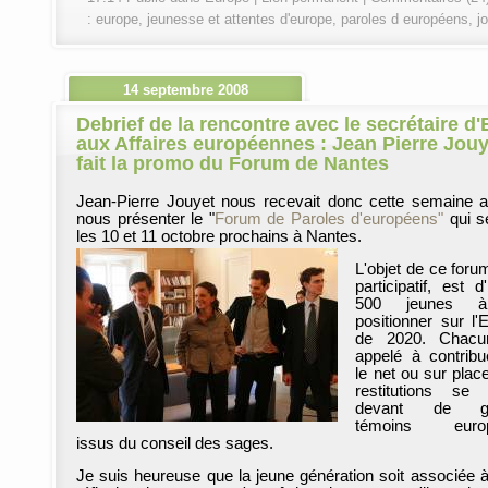
:
europe
,
jeunesse et attentes d'europe
,
paroles d européens
,
j
14 septembre 2008
Debrief de la rencontre avec le secrétaire d'
aux Affaires européennes : Jean Pierre Jouy
fait la promo du Forum de Nantes
Jean-Pierre Jouyet nous recevait donc cette semaine a
nous présenter le "
Forum de Paroles d'européens"
qui se
les 10 et 11 octobre prochains à Nantes.
L'objet de ce forum
participatif, est d'
500 jeunes 
positionner sur l'
de 2020. Chacu
appelé à contribu
le net ou sur plac
restitutions se 
devant de gr
témoins euro
issus du conseil des sages.
Je suis heureuse que la jeune génération soit associée à