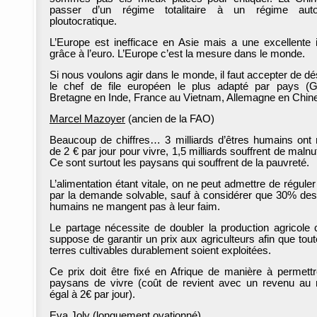
passer d’un régime totalitaire à un régime autori
ploutocratique.
L’Europe est inefficace en Asie mais a une excellente
grâce à l’euro. L’Europe c’est la mesure dans le monde.
Si nous voulons agir dans le monde, il faut accepter de dé
le chef de file européen le plus adapté par pays (
Bretagne en Inde, France au Vietnam, Allemagne en Chi
Marcel Mazoyer
(ancien de la FAO)
Beaucoup de chiffres… 3 milliards d’êtres humains ont
de 2 € par jour pour vivre, 1,5 milliards souffrent de malnut
Ce sont surtout les paysans qui souffrent de la pauvreté.
L’alimentation étant vitale, on ne peut admettre de réguler 
par la demande solvable, sauf à considérer que 30% des
humains ne mangent pas à leur faim.
Le partage nécessite de doubler la production agricole 
suppose de garantir un prix aux agriculteurs afin que tout
terres cultivables durablement soient exploitées.
Ce prix doit être fixé en Afrique de manière à permett
paysans de vivre (coût de revient avec un revenu au
égal à 2€ par jour).
Eva Joly (longuement ovationné)