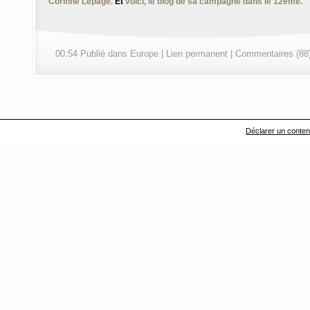
Corinne Lepage.
Et
voici, le blog de sa campagne dans le 12ème.
00:54 Publié dans
Europe
|
Lien permanent
|
Commentaires (88
Déclarer un contenu 