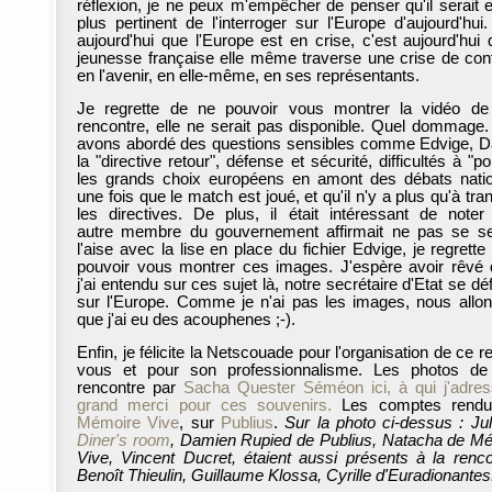
réflexion, je ne peux m'empêcher de penser qu'il serait 
plus pertinent de l'interroger sur l'Europe d'aujourd'hui.
aujourd'hui que l'Europe est en crise, c'est aujourd'hui 
jeunesse française elle même traverse une crise de con
en l'avenir, en elle-même, en ses représentants.
Je regrette de ne pouvoir vous montrer la vidéo de
rencontre, elle ne serait pas disponible. Quel dommage
avons abordé des questions sensibles comme Edvige, D
la "directive retour", défense et sécurité, difficultés à "pol
les grands choix européens en amont des débats nati
une fois que le match est joué, et qu'il n'y a plus qu'à tra
les directives. De plus, il était intéressant de noter
autre membre du gouvernement affirmait ne pas se se
l'aise avec la lise en place du fichier Edvige, je regrette
pouvoir vous montrer ces images. J'espère avoir rêvé
j'ai entendu sur ces sujet là, notre secrétaire d'Etat se d
sur l'Europe. Comme je n'ai pas les images, nous allon
que j'ai eu des acouphenes ;-).
Enfin, je félicite la Netscouade pour l'organisation de ce 
vous et pour son professionnalisme. Les photos de
rencontre par
Sacha Quester Séméon ici, à qui j'adre
grand merci pour ces souvenirs.
Les comptes rendu
Mémoire Vive
, sur
Publius
.
Sur la photo ci-dessus : Ju
Diner's room
, Damien Rupied de Publius, Natacha de M
Vive, Vincent Ducret, étaient aussi présents à la renco
Benoît Thieulin, Guillaume Klossa, Cyrille d'Euradionantes