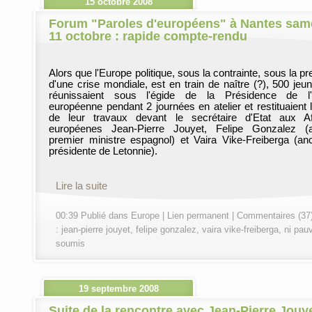
15 octobre 2008
Forum "Paroles d'européens" à Nantes sam
11 octobre : rapide compte-rendu
Alors que l'Europe politique, sous la contrainte, sous la p
d'une crise mondiale, est en train de naître (?), 500 jeu
réunissaient sous l'égide de la Présidence de l'
européenne pendant 2 journées en atelier et restituaient le
de leur travaux devant le secrétaire d'Etat aux Af
européenes Jean-Pierre Jouyet, Felipe Gonzalez (a
premier ministre espagnol) et Vaira Vike-Freiberga (an
présidente de Letonnie).
Lire la suite
00:39 Publié dans
Europe
|
Lien permanent
|
Commentaires (37
:
jean-pierre jouyet
,
felipe gonzalez
,
vaira vike-freiberga
,
ni pauv
soumis
19 septembre 2008
Suite de la rencontre avec Jean-Pierre Jouye