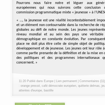
Pourrons nous faire notre et léguer aux généra
européennes qui nous suivrons cette conclusion 
commission programmatique mixte « jeunesse » à l’UNE
« …, la jeunesse est une réalité incontestablement impo
et un élément non contournable dans la recherche de ré
globales au défi de notre monde. Les jeunes représent
niveau mondial et au sein des pays une véritable 
démographique en constante évolution. Par conséquent
place ne doit plus être celle de simple objet de politiq
développement et de jeunesse. Les jeunes ont leur rôle à
comme partie prenante de la définition et de la mise en
des politiques et des programmes internationaux q
concernent. »
11:20 Publié dans
Europe
|
Lien permanent
|
Commentaires (11)
:
orange pressé
,
café démocrate européen
,
quitterie delmas
,
je
attentes d'europe
,
bastille