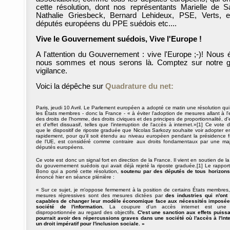
cette résolution, dont nos représentants Marielle de S
Nathalie Griesbeck, Bernard Lehideux, PSE, Verts, 
députés européens du PPE suédois etc....
Vive le Gouvernement suédois, Vive l'Europe !
A l'attention du Gouvernement : vive l'Europe ;-)! Nous é
nous sommes et nous serons là. Comptez sur notre 
vigilance.
Voici la dépêche sur
Quadrature du net:
Paris, jeudi 10 Avril. Le Parlement européen a adopté ce matin une résolution q
les États membres - donc la France - « à éviter l'adoption de mesures allant à l
des droits de l'homme, des droits civiques et des principes de proportionnalité, d'e
et d'effet dissuasif, telles que l'interruption de l'accès à internet.»[1] Ce vote
que le dispositif de riposte graduée que Nicolas Sarkozy souhaite voir adopter 
rapidement, pour qu'il soit étendu au niveau européen pendant la présidence f
de l'UE, est considéré comme contraire aux droits fondamentaux par une maj
députés européens.
Ce vote est donc un signal fort en direction de la France. Il vient en soutien de la
du gouvernement suédois qui avait déjà rejeté la riposte graduée.[1] Le rappor
Bono qui a porté cette résolution,
soutenu par des députés de tous horizons
énoncé hier en séance plénière :
« Sur ce sujet, je m'oppose fermement à la position de certains États membres,
mesures répressives sont des mesures dictées par
des industries qui n'ont
capables de changer leur modèle économique face aux nécessités imposée
société de l'information.
La coupure d'un accès internet est une
disproportionnée au regard des objectifs.
C'est une sanction aux effets puissa
pourrait avoir des répercussions graves dans une société où l'accès à l'inte
un droit impératif pour l'inclusion sociale. »