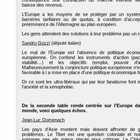
conséquence une contraction du marché intérieur a
baisse des revenus.
L’Europe a les moyens de se protéger par un systè
barrières tarifaires ou de quotas, à condition d’accep
prééminence de l’Allemagne au plan européen.
Les gens attendent des solutions à leur problème pas un r
Sandro Gozzi
(député italien)
Le mal de l’Europe est l’absence de politique écon
européenne. On confond les instruments d’action (pa
stabilité…) et les objectifs (emploi, pouvoir d’a
Malheureusement la conjoncture politique européenne n’e
favorable à l a mise en place d’une politique économique fo
Or ce sont les ultra-libéraux qui par leur fanatisme font 
l’anxiété et la xénophobie.
De la seconde table ronde centrée sur l’Europe da
monde, voici quelques échos.
Jean-Luc Domenach
Les pays d’Asie montent mais doivent affronter de 
problèmes. Le Tibet est une question coloniale et n
sommes pas els mieux placés pour critiquer. La Chin