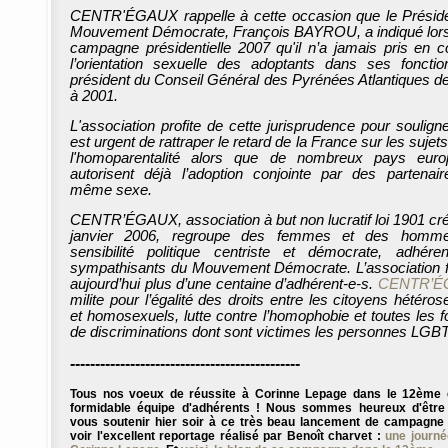
CENTR'ÉGAUX rappelle à cette occasion que le Présid
Mouvement Démocrate, François BAYROU, a indiqué lors
campagne présidentielle 2007 qu'il n’a jamais pris en 
l’orientation sexuelle des adoptants dans ses foncti
président du Conseil Général des Pyrénées Atlantiques d
à 2001.
L'association profite de cette jurisprudence pour souligner
est urgent de rattraper le retard de la France sur les sujets
l'homoparentalité alors que de nombreux pays euro
autorisent déjà l’adoption conjointe par des partenai
même sexe.
CENTR’ÉGAUX, association à but non lucratif loi 1901 cr
janvier 2006, regroupe des femmes et des homm
sensibilité politique centriste et démocrate, adhére
sympathisants du Mouvement Démocrate. L’association 
aujourd’hui plus d’une centaine d’adhérent-e-s.
CENTR’É
milite pour l’égalité des droits entre les citoyens hétéros
et homosexuels, lutte contre l’homophobie et toutes les 
de discriminations dont sont victimes les personnes LGBT
----------------------------------------------
Tous nos voeux de réussite à Corinne Lepage dans le 12ème e
formidable équipe d'adhérents ! Nous sommes heureux d'être
vous soutenir hier soir à ce très beau lancement de campagne 
voir l'excellent reportage réalisé par Benoît charvet :
une journ