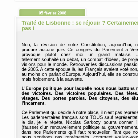
05 février 2008
Traité de Lisbonne : se réjouir ? Certaineme
pas !
Non, la révision de notre Constitution, aujourd'hui,
procure aucune joie. Ce congrès du Parlement à Vers
provoque plutôt chez moi un grand malaise. J'
tellement souhaité un débat, un combat d'idées, de proje
visions pour le monde. Retrouver les discussions passi
de 2005. A cette époque là, les Français avaient voté non
au moins on parlait d'Europe. Aujourd'hui, elle se construi
mais froidement, à la sauvette.
L'Europe politique pour laquelle nous nous battons 
des victoires. Des victoires populaires. Des fête
visages. Des portes paroles. Des citoyens, des él
l'incarnent.
Ce Parlement qui décide à notre place, il n'est pas représe
Les parlementaires français sont TOUS sauf représentati
le dis, je le répète, Nicolas Sarkozy pourra donner l
(fausse) d'un renouvellement politique au gouvernement,
dans nos Parlements qu'il faut renouveller. Tant que n
nous sentirons pas représentés, comment voulez-vo