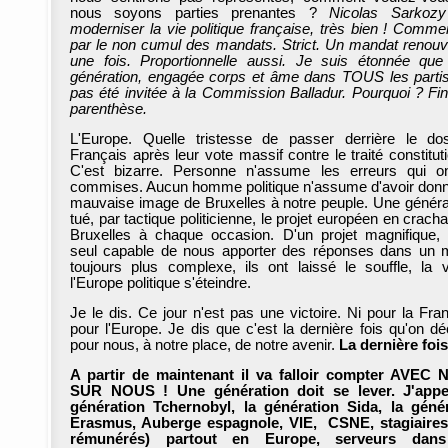
nous soyons parties prenantes ?
Nicolas Sarkozy
moderniser la vie politique française, très bien ! Comm
par le non cumul des mandats. Strict. Un mandat renouv
une fois. Proportionnelle aussi. Je suis étonnée que
génération, engagée corps et âme dans TOUS les partis,
pas été invitée à la Commission Balladur. Pourquoi ? Fin
parenthèse.
L'Europe. Quelle tristesse de passer derrière le d
Français après leur vote massif contre le traité constituti
C'est bizarre. Personne n'assume les erreurs qui o
commises. Aucun homme politique n'assume d'avoir don
mauvaise image de Bruxelles à notre peuple. Une généra
tué, par tactique politicienne, le projet européen en crach
Bruxelles à chaque occasion. D'un projet magnifique, i
seul capable de nous apporter des réponses dans un
toujours plus complexe, ils ont laissé le souffle, la 
l'Europe politique s'éteindre.
Je le dis. Ce jour n'est pas une victoire. Ni pour la Fran
pour l'Europe. Je dis que c'est la dernière fois qu'on dé
pour nous, à notre place, de notre avenir.
La dernière fois
A partir de maintenant il va falloir compter AVEC
SUR NOUS ! Une génération doit se lever. J'appel
génération Tchernobyl, la génération Sida, la géné
Erasmus, Auberge espagnole, VIE, CSNE, stagiaires
rémunérés) partout en Europe, serveurs dan