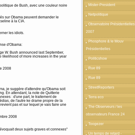
Mister-President
politique de Bush, avec une couleur noire
Netpolitique
allés sur Obama peuvent demander le
eline à la CIA.
Observatoire Présidentielles
2007
rner les idiots.
Phosphore & le Mouv
fense d'Obama:
Présidentielles
orge W. Bush announced last September,
he likelihood of more increases in the year
Politicshow
Rue 89
re 2008
Rue 89
StreetReporters
ama, je suggère d'attendre qu'Obama soit
ong. En attendant, la note de Quitterie
nexes : d'une part, le traitement de
Terra eco
édias, de l'autre ke drame propre de la
revient pas et sur lequel je vais faire une
The Observeurs / les
observateurs France 24
mbre 2008
Toogezer
e évoquait deux sujets graves et connexes"
Un temps de retard -