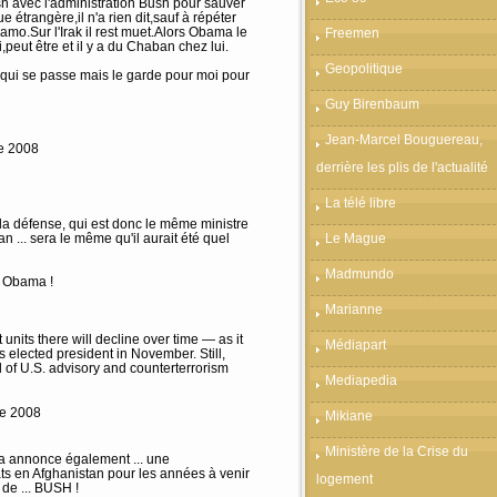
ash avec l'administration Bush pour sauver
ue étrangère,il n'a rien dit,sauf à répéter
amo.Sur l'Irak il rest muet.Alors Obama le
Freemen
peut être et il y a du Chaban chez lui.
Geopolitique
e qui se passe mais le garde pour moi pour
Guy Birenbaum
Jean-Marcel Bouguereau,
re 2008
derrière les plis de l'actualité
La télé libre
 la défense, qui est donc le même ministre
 ... sera le même qu'il aurait été quel
Le Mague
Madmundo
c Obama !
Marianne
 units there will decline over time — as it
Médiapart
 elected president in November. Still,
d of U.S. advisory and counterterrorism
Mediapedia
re 2008
Mikiane
Ministère de la Crise du
a annonce également ... une
s en Afghanistan pour les années à venir
logement
 de ... BUSH !