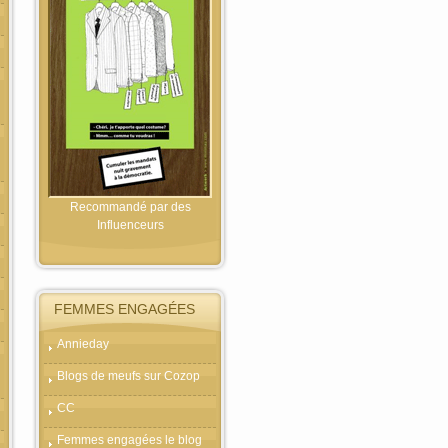
Recommandé par des
Influenceurs
FEMMES ENGAGÉES
Annieday
Blogs de meufs sur Cozop
CC
Femmes engagées le blog