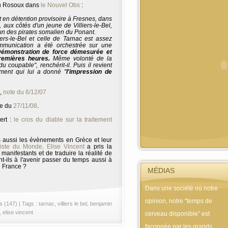
min Rosoux dans
le Nouvel Obs
:
 en détention provisoire à Fresnes, dans
, aux côtés d'un jeune de Villiers-le-Bel,
'un des pirates somalien du Ponant.
liers-le-Bel et celle de Tarnac est assez
ommunication a été orchestrée sur une
émonstration de force démesurée et
emières heures.
Même volonté de la
u coupable", renchérit-il. Puis il revient
ment qui lui a donné "
l'impression de
,
note du 6/12/07
te du
27/11/08
.
ert :
le cros du diable sur la traitement
s aussi les évènements en Grèce et leur
liste du Monde, Elise Vincent
a pris la
anifestants et de traduire la réalité de
ent-ils à l'avenir passer du temps aussi à
n France ?
MÉDIAS
Dans une société où notre
opinion, notre "temps de
s (147)
| Tags :
tarnac
,
villiers le bel
,
benjamin
,
elise vincent
cerveau disponible" est
façonnée par les grands