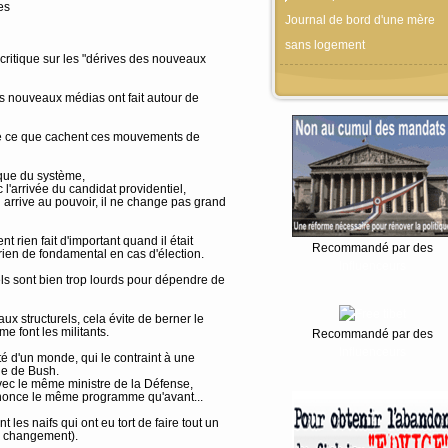
es
Journal de bord d'une mère
sans logement
o-critique sur les "dérives des nouveaux
es nouveaux médias ont fait autour de
 de ce que cachent ces mouvements de
ique du système,
'arrivée du candidat providentiel,
l arrive au pouvoir, il ne change pas grand
 rien fait d'important quand il était
Recommandé par des
rien de fondamental en cas d'élection.
Influenceurs
els sont bien trop lourds pour dépendre de
x structurels, cela évite de berner le
 font les militants.
Recommandé par des
Influenceurs
é d'un monde, qui le contraint à une
lle de Bush.
avec le même ministre de la Défense,
annonce le même programme qu'avant...
nt les naifs qui ont eu tort de faire tout un
e changement).