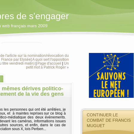
bres de s'engager
du web français mars 2009
de l'article sur la nomination/révocation du
 France par Elysée] A quoi sert l'opposition
u titre vendredi matin)
|
Page d'accueil
|
Un
petit mot à Patrick Roger »
 : mêmes dérives politico-
tement de la vie des gens
ns les personnes qui ont été arrêtées, je
x, et à maintes reprises sur ce blog à
CONTINUER LE
olitico-médiatique des deux évènements.
COMBAT DE FRANCIS
devant les caméras, informations issues
autres sources, et enfin, dans le cas de
MUGUET
nciation sous X, lois Perben...