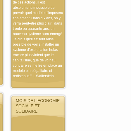
de ces actions, il est
absolument impossible de
prévoir quel modèle s’imposera
finalement. Dans dix ans, on y
verra peut-être plus clair ; dans
trente ou quarante ans, un
nouveau système aura émergé.
Je crois qu’il est tout aussi
possible de voir s’installer un
système d’exploitation hélas
encore plus violent que le
capitalisme, que de voir au
contraire se mettre en place un
modèle plus égalitaire et
redistributif". I. Wallerstein
MOIS DE L'ECONOMIE
SOCIALE ET
SOLIDAIRE