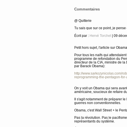
Commentaires
@ Quitterie
Tu sais que sur ce point, je pense
Écrit par :
Hervé Torchet
| 09 déce
Petit hors sujet, l'article sur Obama
Pour tous les naifs qui attendaient
programme de refondation du Pen
directeur de la CIA, ministre de l
par Barack Obama):
http://www.sarkozynicolas.com/rob
reprogramming-the-pentagon-for-
On y voit un Obama qui sera avant
américaine, soucieux de refaire d
Il s'agit notamment de préparer l
guerres non conventionnelles.
Obama, c'est Wall Street + le Pent
Pas la révolution. Pas le pacifisme
représentants du système.