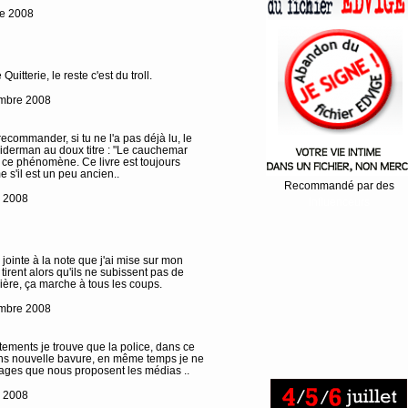
re 2008
Quitterie, le reste c'est du troll.
mbre 2008
recommander, si tu ne l'a pas déjà lu, le
iderman au doux titre : "Le cauchemar
n ce phénomène. Ce livre est toujours
s'il est un peu ancien..
Recommandé par des
 2008
Influenceurs
 jointe à la note que j'ai mise sur mon
s tirent alors qu'ils ne subissent pas de
ière, ça marche à tous les coups.
mbre 2008
tements je trouve que la police, dans ce
ans nouvelle bavure, en même temps je ne
ages que nous proposent les médias ..
e 2008