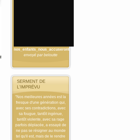
nos_enfants_nous_accuseront
envoyé par
beloutte
SERMENT DE
L'IMPRÉVU
"Nos meilleures années est la
fresque d'une génération qui,
avec ses contradictions, avec
sa fougue, tantôt ingénue,
tantôt violente, avec sa rage
parfois déplacée, a essayé de
ne pas se résigner au monde
tel qu'il est, mais de le rendre