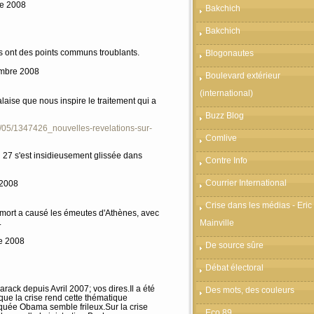
re 2008
Bakchich
Bakchich
es ont des points communs troublants.
Blogonautes
mbre 2008
Boulevard extérieur
(international)
laise que nous inspire le traitement qui a
Buzz Blog
12/05/1347426_nouvelles-revelations-sur-
Comlive
u 27 s'est insidieusement glissée dans
Contre Info
Courrier International
 2008
Crise dans les médias - Eric
a mort a causé les émeutes d'Athènes, avec
.
Mainville
re 2008
De source sûre
Débat électoral
rack depuis Avril 2007; vos dires.Il a été
Des mots, des couleurs
 que la crise rend cette thématique
uée Obama semble frileux.Sur la crise
Eco 89