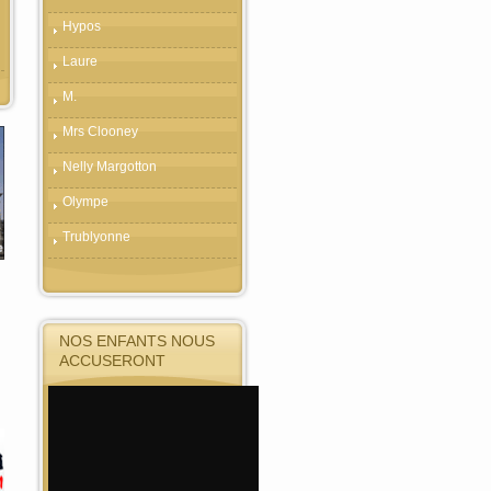
Hypos
Laure
M.
Mrs Clooney
Nelly Margotton
Olympe
Trublyonne
NOS ENFANTS NOUS
ACCUSERONT