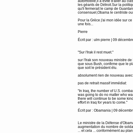
automobile,il a évité d'aller au cl
les géants de Détroit.Sur la politiq
qu'il fermerait le camp de Guantan
consensuel,Obama le centriste oui,
Pour la Grèce j'ai mon idée sur c
une fois...
Pierre
Écrit par : ulm pierre | 09 décemb
"Sur l'Irak il rest muet."
sur l'Irak son nouveau ministre de
que sous Bush, confirme que le plan
que soit le président élu.
absolument rien de nouveau ave
pas de retrait massif immédiat:
"In Iraq, the number of U.S. combat
was going to do no matter who was
there will continue to be some kin
effort in Iraq for years to come."
Écrit par : Obamania | 09 décemb
Le ministre de la Défense d'Obam
augmentation du nombre de soldat
... et cela ... conformément au plan