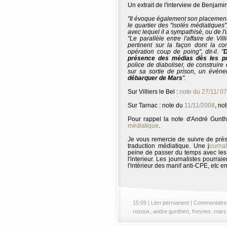
Un extrait de l'interview de Benja
"Il évoque également son placement
le quartier des "isolés médiatiques"
avec lequel il a sympathisé, ou de l
"Le parallèle entre l'affaire de Vil
pertinent sur la façon dont la c
opération coup de poing", dit-il. "
D
présence des médias dès les pr
police de diaboliser, de construire d
sur sa sortie de prison, un événe
débarquer de Mars
".
Sur Villiers le Bel :
note du 27/11/ 07
Sur Tarnac : note du
11/11/2008
, no
Pour rappel la note d'André Gunth
médiatique
.
Je vous remercie de suivre de prè
traduction médiatique. Une j
ourna
peine de passer du temps avec les m
l'interieur. Les journalistes pourrai
l'intérieur des manif anti-CPE, etc e
15:09 |
Lien permanent
|
Commentaire
rosoux
,
andre gunthert
,
fresnes
,
mars