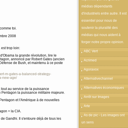
médias dépendants
d'industriels entre autre. Il est
essentiel pour nous de
soutenir la pluralité des
 comme toi.
médias qui nous aident à
mbre 2008
forger notre propre opinion.
 est trop loin:
ABC Vert
 d'Obama la grande révolution, lire le
tagon, annoncé par Robert Gates (ancien
Acrimed
a Défense de Bush, et maintenu à ce poste
Agoravox
ert-m-gates-a-balanced-strategy-
a-new-age/
Alternativechannel
Alternatives économiques
 tout au service de la puissance
u Pentagon la puissance militaire majeure.
Arrêt sur Images
e Pentagon et l'Amérique à de nouvelles
Arte
agon + la CIA.
As de pic - Les images ont
 de Gandhi. Il s'entoure déjà de tous les
un sens