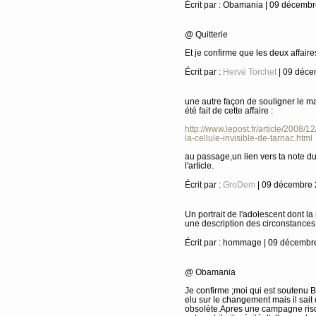
Écrit par : Obamania | 09 décemb
@ Quitterie
Et je confirme que les deux affair
Écrit par :
Hervé Torchet
| 09 déce
une autre façon de souligner le ma
été fait de cette affaire :
http://www.lepost.fr/article/2008/
la-cellule-invisible-de-tarnac.html
au passage,un lien vers ta note d
l'article.
Écrit par :
GroDem
| 09 décembre
Un portrait de l'adolescent dont l
une description des circonstances
Écrit par : hommage | 09 décemb
@ Obamania
Je confirme ;moi qui est soutenu Ba
elu sur le changement mais il sait
obsolète.Apres une campagne risq