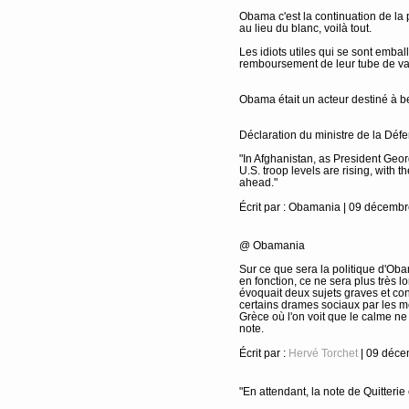
Obama c'est la continuation de la 
au lieu du blanc, voilà tout.
Les idiots utiles qui se sont emb
remboursement de leur tube de vas
Obama était un acteur destiné à be
Déclaration du ministre de la Dé
"In Afghanistan, as President Ge
U.S. troop levels are rising, with t
ahead."
Écrit par : Obamania | 09 décemb
@ Obamania
Sur ce que sera la politique d'Ob
en fonction, ce ne sera plus très l
évoquait deux sujets graves et con
certains drames sociaux par les m
Grèce où l'on voit que le calme ne 
note.
Écrit par :
Hervé Torchet
| 09 déce
"En attendant, la note de Quitteri