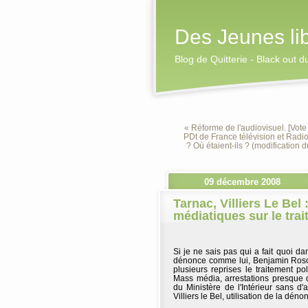
Des Jeunes li
Blog de Quitterie - Black out 
« Réforme de l'audiovisuel. [Vote 
PDt de France télévision et Radio
? Où étaient-ils ? (modification d
09 décembre 2008
Tarnac, Villiers Le Bel
médiatiques sur le trai
Si je ne sais pas qui a fait quoi da
dénonce comme lui, Benjamin Rosou
plusieurs reprises le traitement p
Mass média, arrestations presque 
du Ministère de l'Intérieur sans d'
Villiers le Bel, utilisation de la déno