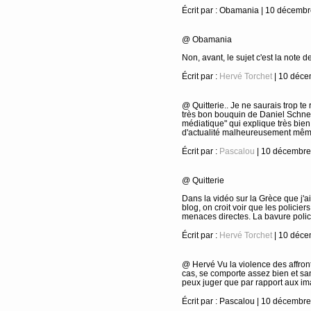
Écrit par : Obamania | 10 décemb
@ Obamania
Non, avant, le sujet c'est la note de 
Écrit par :
Hervé Torchet
| 10 déce
@ Quitterie.. Je ne saurais trop te 
très bon bouquin de Daniel Schne
médiatique" qui explique très bie
d'actualité malheureusement même 
Écrit par :
Pascalou
| 10 décembre
@ Quitterie
Dans la vidéo sur la Grèce que j'ai
blog, on croit voir que les policier
menaces directes. La bavure polic
Écrit par :
Hervé Torchet
| 10 déce
@ Hervé Vu la violence des affron
cas, se comporte assez bien et s
peux juger que par rapport aux im
Écrit par : Pascalou | 10 décembr