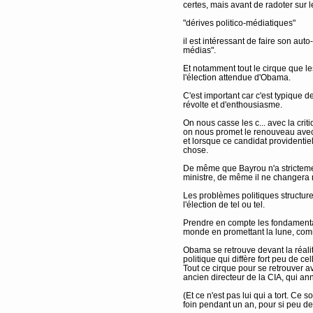
certes, mais avant de radoter sur l
"dérives politico-médiatiques"
il est intéressant de faire son aut
médias".
Et notamment tout le cirque que l
l'élection attendue d'Obama.
C'est important car c'est typique
révolte et d'enthousiasme.
On nous casse les c... avec la crit
on nous promet le renouveau avec l
et lorsque ce candidat providentie
chose.
De même que Bayrou n'a strictement
ministre, de même il ne changera 
Les problèmes politiques structur
l'élection de tel ou tel.
Prendre en compte les fondamentau
monde en promettant la lune, comme
Obama se retrouve devant la réalit
politique qui diffère fort peu de ce
Tout ce cirque pour se retrouver 
ancien directeur de la CIA, qui 
(Et ce n'est pas lui qui a tort. Ce so
foin pendant un an, pour si peu d