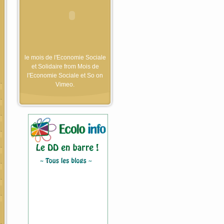
le mois de l'Economie Sociale
et Solidaire
from
Mois de
l'Economie Sociale et So
on
Vimeo
.